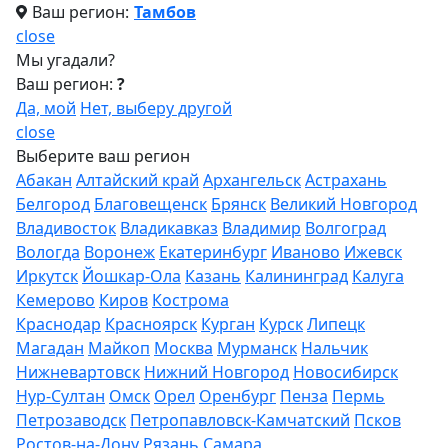
Ваш регион:
Тамбов
close
Мы угадали?
Ваш регион:
?
Да, мой
Нет, выберу другой
close
Выберите ваш регион
Абакан
Алтайский край
Архангельск
Астрахань
Белгород
Благовещенск
Брянск
Великий Новгород
Владивосток
Владикавказ
Владимир
Волгоград
Вологда
Воронеж
Екатеринбург
Иваново
Ижевск
Иркутск
Йошкар-Ола
Казань
Калининград
Калуга
Кемерово
Киров
Кострома
Краснодар
Красноярск
Курган
Курск
Липецк
Магадан
Майкоп
Москва
Мурманск
Нальчик
Нижневартовск
Нижний Новгород
Новосибирск
Нур-Султан
Омск
Орел
Оренбург
Пенза
Пермь
Петрозаводск
Петропавловск-Камчатский
Псков
Ростов-на-Дону
Рязань
Самара