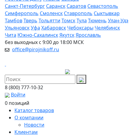
Санкт-Петербург
Саранск
Саратов
Севастополь
Симферополь
Смоленск
Ставрополь
Сыктывкар
Тамбов
Тверь
Тольятти
Томск
Тула
Тюмень
Улан-Удэ
Ульяновск
Уфа
Хабаровск
Чебоксары
Челябинск
Чита
Южно-Сахалинск
Якутск
Ярославль
без выходных с 9:00 до 18:00 МСК
office@pirojnikoff.ru
8 (800) 777-10-32
Войти
0 позиций
Каталог товаров
О компании
Новости
Клиентам